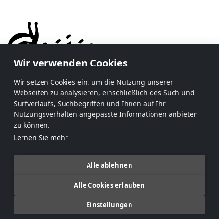
Wir verwenden Cookies
Wir setzen Cookies ein, um die Nutzung unserer
GAIJIN NETWORK HAUPTDIENSTLEISTUNGEN
Webseiten zu analysieren, einschließlich des Such und
Surfverlaufs, Suchbegriffen und Ihnen auf Ihr
Unsere Spiele
Nutzungsverhalten angepasste Informationen anbieten
Dein Nutzerprofil
zu können.
Shop
Lernen Sie mehr
Support
Alle ablehnen
Website
Cookie-Einstellungen
Alle Cookies erlauben
Einstellungen
© Gaijin Entertainment 2026. Alle Rechte vorbehalten.